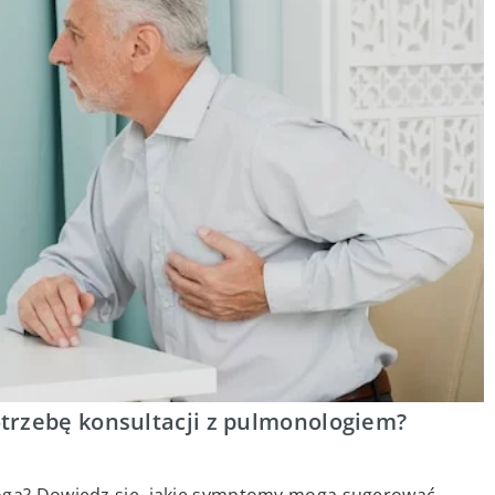
trzebę konsultacji z pulmonologiem?
loga? Dowiedz się, jakie symptomy mogą sugerować