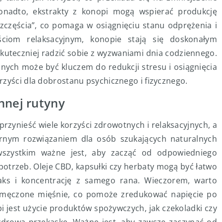
onadto, ekstrakty z konopi mogą wspierać produkcję
zęścia”, co pomaga w osiągnięciu stanu odprężenia i
ściom relaksacyjnym, konopie stają się doskonałym
kuteczniej radzić sobie z wyzwaniami dnia codziennego.
ych może być kluczem do redukcji stresu i osiągnięcia
rzyści dla dobrostanu psychicznego i fizycznego.
nnej rutyny
rzynieść wiele korzyści zdrowotnych i relaksacyjnych, a
rnym rozwiązaniem dla osób szukających naturalnych
wszystkim ważne jest, aby zacząć od odpowiedniego
trzeb. Oleje CBD, kapsułki czy herbaty mogą być łatwo
aks i koncentrację z samego rana. Wieczorem, warto
zmęczone mięśnie, co pomoże zredukować napięcie po
 jest użycie produktów spożywczych, jak czekoladki czy