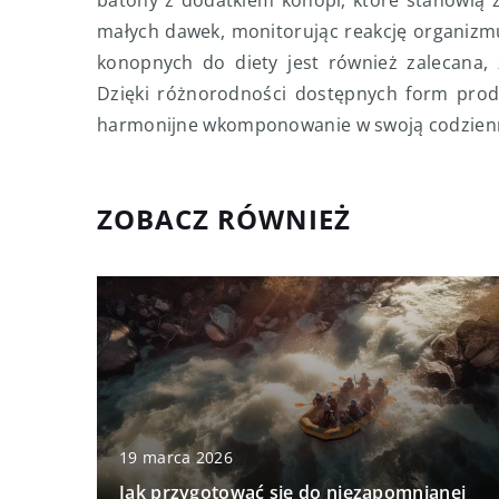
batony z dodatkiem konopi, które stanowią 
małych dawek, monitorując reakcję organizm
konopnych do diety jest również zalecana, 
Dzięki różnorodności dostępnych form pro
harmonijne wkomponowanie w swoją codzienn
ZOBACZ RÓWNIEŻ
19 marca 2026
Jak przygotować się do niezapomnianej