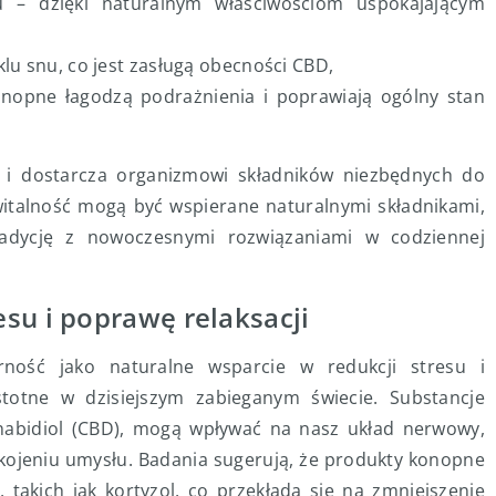
su – dzięki naturalnym właściwościom uspokajającym
lu snu, co jest zasługą obecności CBD,
onopne łagodzą podrażnienia i poprawiają ogólny stan
 i dostarcza organizmowi składników niezbędnych do
witalność mogą być wspierane naturalnymi składnikami,
radycję z nowoczesnymi rozwiązaniami w codziennej
su i poprawę relaksacji
ność jako naturalne wsparcie w redukcji stresu i
stotne w dzisiejszym zabieganym świecie. Substancje
nabidiol (CBD), mogą wpływać na nasz układ nerwowy,
ojeniu umysłu. Badania sugerują, że produkty konopne
kich jak kortyzol, co przekłada się na zmniejszenie