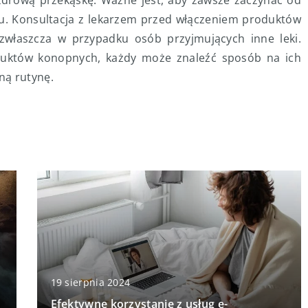
zdrową przekąskę. Ważne jest, aby zawsze zaczynać od
u. Konsultacja z lekarzem przed włączeniem produktów
zwłaszcza w przypadku osób przyjmujących inne leki.
duktów konopnych, każdy może znaleźć sposób na ich
ą rutynę.
19 sierpnia 2024
Efektywne korzystanie z usług e-