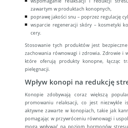
wspomaganie relaksacji i redukcji stre
zawartym w produktach konopnych,
poprawę jakości snu – poprzez regulację cyk
wsparcie regeneracji skóry – kosmetyki k
cery.
Stosowanie tych produktów jest bezpieczne
zachowania równowagi i zdrowia. Zdrowie i 
które oferują produkty konopne, łącząc t
pielęgnacji.
Wpływ konopi na redukcję stre
Konopie zdobywają coraz większą popular
promowaniu relaksacji, co jest niezwykle i
aktywne zawarte w konopiach, takie jak kan
pomagając w przywróceniu równowagi i uspok
mogą wpływać na poziom hormonów stresu, ta