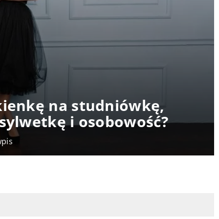
kienkę na studniówkę,
 sylwetkę i osobowość?
wpis