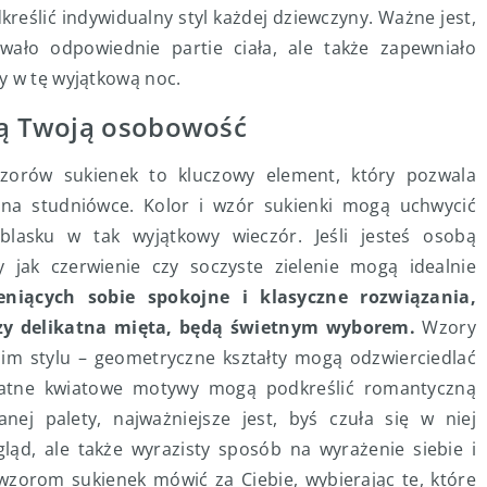
reślić indywidualny styl każdej dziewczyny. Ważne jest,
wało odpowiednie partie ciała, ale także zapewniało
y w tę wyjątkową noc.
ślą Twoją osobowość
zorów sukienek to kluczowy element, który pozwala
 na studniówce. Kolor i wzór sukienki mogą uchwycić
lasku w tak wyjątkowy wieczór. Jeśli jesteś osobą
y jak czerwienie czy soczyste zielenie mogą idealnie
eniących sobie spokojne i klasyczne rozwiązania,
czy delikatna mięta, będą świetnym wyborem.
Wzory
im stylu – geometryczne kształty mogą odzwierciedlać
katne kwiatowe motywy mogą podkreślić romantyczną
nej palety, najważniejsze jest, byś czuła się w niej
ląd, ale także wyrazisty sposób na wyrażenie siebie i
wzorom sukienek mówić za Ciebie, wybierając te, które