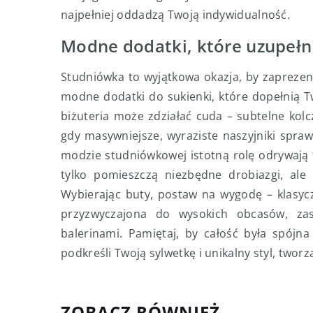
najpełniej oddadzą Twoją indywidualność.
Modne dodatki, które uzupeł
Studniówka to wyjątkowa okazja, by zaprezent
modne dodatki do sukienki, które dopełnią 
biżuteria może zdziałać cuda – subtelne kolc
gdy masywniejsze, wyraziste naszyjniki spr
modzie studniówkowej istotną rolę odrywają t
tylko pomieszczą niezbędne drobiazgi, ale 
Wybierając buty, postaw na wygodę – klasyczn
przyzwyczajona do wysokich obcasów, zas
balerinami. Pamiętaj, by całość była spójn
podkreśli Twoją sylwetkę i unikalny styl, twor
ZOBACZ RÓWNIEŻ