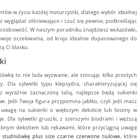
tów w życiu każdej maturzystki, dlatego wybór idealnej
z wyglądać olśniewająco i czuć się pewnie, podkreślając
ą osobowość. W naszym poradniku znajdziesz wskazówki,
 Twoje oczekiwania, od kroju idealnie dopasowanego do
zą Ci blasku.
ki
iówkę to nie lada wyzwanie, ale stosując kilka prostych
y. Dla sylwetki typu klepsydra, charakteryzującej się
 wyraźnie zaznaczoną talią, najlepsze będą sukienki
e. Jeśli Twoja figura przypomina jabłko, czyli jeśli masz
ić uwagę na sukienki o większym dekolcie lub fasony w
je. Dla sylwetki gruszki, z szerszymi biodrami i węższą
bnym dekoltem lub rękawami, które przyciągną uwagę
a studniówkę plus size czarne czerwone tiulowe
, które