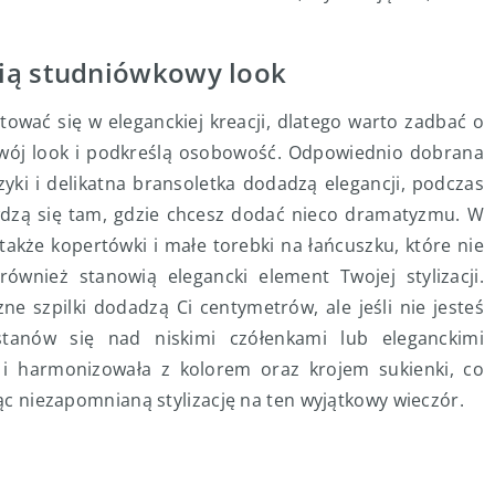
nią studniówkowy look
ować się w eleganckiej kreacji, dlatego warto zadbać o
Twój look i podkreślą osobowość. Odpowiednio dobrana
zyki i delikatna bransoletka dodadzą elegancji, podczas
awdzą się tam, gdzie chcesz dodać nieco dramatyzmu. W
akże kopertówki i małe torebki na łańcuszku, które nie
również stanowią elegancki element Twojej stylizacji.
e szpilki dodadzą Ci centymetrów, ale jeśli nie jesteś
tanów się nad niskimi czółenkami lub eleganckimi
a i harmonizowała z kolorem oraz krojem sukienki, co
ząc niezapomnianą stylizację na ten wyjątkowy wieczór.