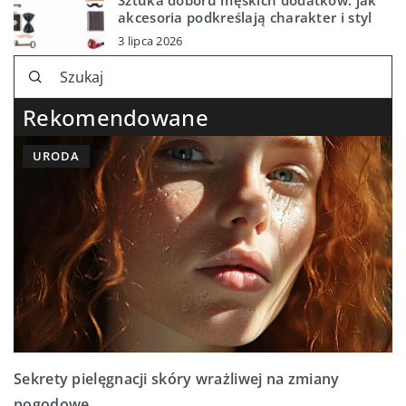
akcesoria podkreślają charakter i styl
3 lipca 2026
Rekomendowane
URODA
Sekrety pielęgnacji skóry wrażliwej na zmiany
pogodowe